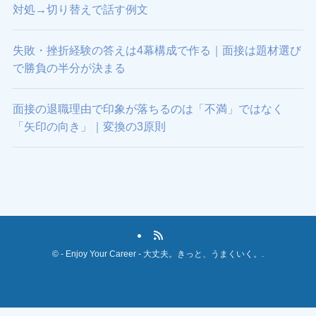
対処→切り替えで話す例文
失敗・挫折経験の答えは4幕構成で作る｜面接は題材選び
で勝負の半分が決まる
面接の退職理由で印象が落ちるのは「不満」ではなく
「矢印の向き」｜変換の3原則
©
- Enjoy Your Career - 大丈夫。きっと、うまくいく。.