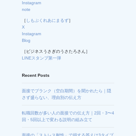
Instagram
note
［
しもぶくれあにまるず
］
X
Instagram
Blog
［ビジネスうさぎのうさたろさん］
LINEスタンプ第一弾
Recent Posts
面接でブランク（空白期間）を聞かれたら｜隠
さず盛らない、理由別の伝え方
転職回数が多い人の面接での伝え方｜2回・3〜4
回・5回以上で変わる説明の組み立て
面接の「ストレス耐性」で損する答えは3タイプ