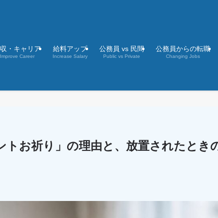
収・キャリア
給料アップ
公務員 vs 民間
公務員からの転職
Improve Career
Increase Salary
Public vs Private
Changing Jobs
ントお祈り」の理由と、放置されたとき