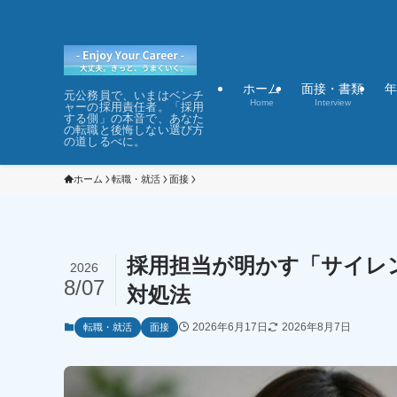
ホーム
面接・書類
年
元公務員で、いまはベンチ
Home
Interview
ャーの採用責任者。「採用
する側」の本音で、あなた
の転職と後悔しない選び方
の道しるべに。
ホーム
転職・就活
面接
採用担当が明かす「サイレ
2026
8/07
対処法
2026年6月17日
2026年8月7日
転職・就活
面接