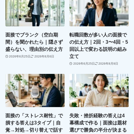
面接でブランク（空白期
転職回数が多い人の面接で
間）を聞かれたら｜隠さず
の伝え方｜2回・3〜4回・5
盛らない、理由別の伝え方
回以上で変わる説明の組み
立て
2026年6月25日
2026年8月6日
2026年6月25日
2026年8月9日
面接の「ストレス耐性」で
失敗・挫折経験の答えは4
損する答えは3タイプ｜自
幕構成で作る｜面接は題材
覚→対処→切り替えで話す
選びで勝負の半分が決まる