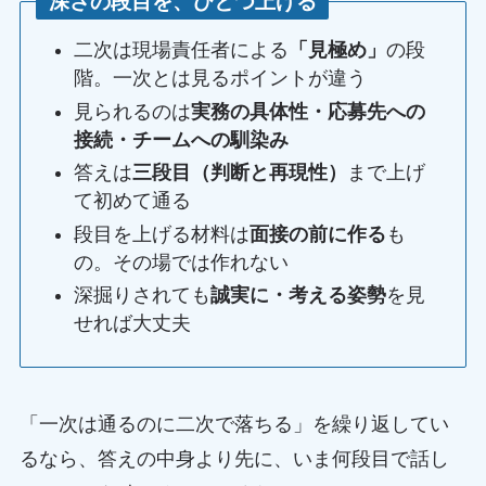
深さの段目を、ひとつ上げる
二次は現場責任者による
「見極め」
の段
階。一次とは見るポイントが違う
見られるのは
実務の具体性・応募先への
接続・チームへの馴染み
答えは
三段目（判断と再現性）
まで上げ
て初めて通る
段目を上げる材料は
面接の前に作る
も
の。その場では作れない
深掘りされても
誠実に・考える姿勢
を見
せれば大丈夫
「一次は通るのに二次で落ちる」を繰り返してい
るなら、答えの中身より先に、いま何段目で話し