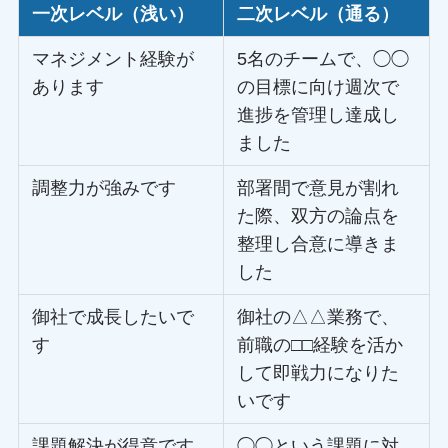
一次レベル（浅い）
二次レベル（通る）
マネジメント経験が
5名のチームで、◯◯
あります
の目標に向け週次で
進捗を管理し達成し
ました
調整力が強みです
部署間で意見が割れ
た際、双方の論点を
整理し合意に導きま
した
御社で成長したいで
御社の△△業務で、
す
前職の□□経験を活か
して即戦力になりた
いです
課題解決が得意です
◯◯という課題に対