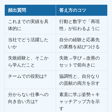
頻出質問
答え方のコツ
これまでの実績を具
行動と数字で「再現
体的に
性」が伝わるように
当社でどう活躍した
自分の経験と応募先
いか
の業務を結びつける
失敗経験と、そこか
失敗→学び→改善の
ら学んだこと
セットで前向きに
チームでの役割は?
協調性と、自分なり
の貢献の両方を示す
分からない仕事への
素直に学ぶ姿勢＋キ
向き合い方は?
ャッチアップ力を示
す