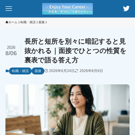
ホーム
転職・就活
面接
長所と短所を別々に暗記すると見
2026
抜かれる｜面接でひとつの性質を
8/06
裏表で語る答え方
2026年6月24日
2026年8月6日
転職・就活
面接