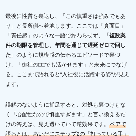
最後に性質を裏返し、「この慎重さは強みでもあ
り」と長所側へ着地します。ここでは「真面目」
「責任感」のような一語で終わらせず、
「複数案
件の期限を管理し、年間を通じて遅延ゼロで回し
た」
のように規模感の伝わるエピソードで裏づ
け、「御社の□□でも活かせます」と未来につなげ
る。ここまで語れると”入社後に活躍する姿”が見え
ます。
誤解のないように補足すると、対処も裏づけもな
く「心配性なので慎重すぎます」と言い換えるだ
けの答えは、見え透いていて逆効果です。
ペアで
語るとは、あいだにステップ2の「打っている手」