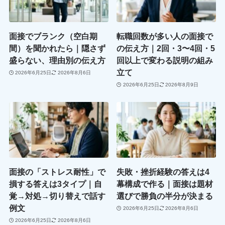
面接でブランク（空白期
転職回数が多い人の面接で
間）を聞かれたら｜隠さず
の伝え方｜2回・3〜4回・5
盛らない、理由別の伝え方
回以上で変わる説明の組み
立て
2026年6月25日
2026年8月6日
2026年6月25日
2026年8月9日
面接の「ストレス耐性」で
失敗・挫折経験の答えは4
損する答えは3タイプ｜自
幕構成で作る｜面接は題材
覚→対処→切り替えで話す
選びで勝負の半分が決まる
例文
2026年6月25日
2026年8月6日
2026年6月25日
2026年8月6日