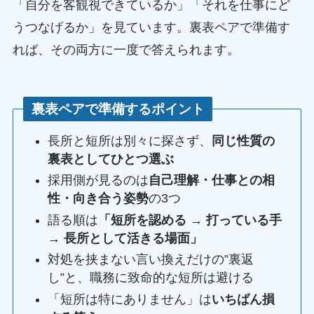
「自分を客観視できているか」「それを仕事にど
うつなげるか」を見ています。裏表ペアで準備す
れば、その両方に一度で答えられます。
裏表ペアで準備するポイント
長所と短所は別々に探さず、
同じ性質の
裏表としてひとつ選ぶ
採用側が見るのは
自己理解・仕事との相
性・向き合う姿勢
の3つ
語る順は
「短所を認める → 打っている手
→ 長所として活きる場面」
対処を挟まない言い換えだけの”裏返
し”と、職務に致命的な短所は避ける
「短所は特にありません」は
いちばん損