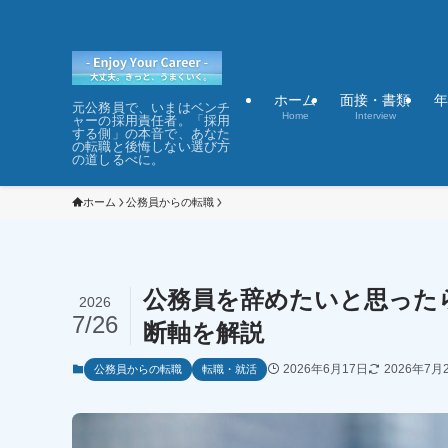
ホーム
面接・書類
年
元公務員で、いまはベンチ
Home
Interview
ャーの採用責任者。「採用
する側」の本音で、あなた
の転職と後悔しない選び方
の道しるべに。
ホーム
公務員からの転職
公務員を辞めたいと思った
2026
7/26
断軸を解説
2026年6月17日
2026年7月
公務員からの転職
転職・就活