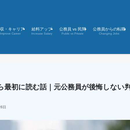
収・キャリア
給料アップ
公務員 vs 民間
公務員からの転職
Improve Career
Increase Salary
Public vs Private
Changing Jobs
ら最初に読む話｜元公務員が後悔しない
26日