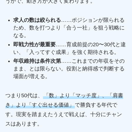
うかで、動き方が大きく変わります。
求人の数は絞られる
……ポジションが限られる
ため、数を打つより「合う一社」を狙う戦略に
なる。
即戦力性が最重要
……育成前提の20〜30代と違
い、「入ってすぐ成果」を強く期待される。
年収維持は条件次第
……これまでの年収をその
まま、とは限らない。役割と納得感で判断する
場面が増える。
つまり50代は、
「数」より「マッチ度」、「肩書
き」より「すぐ出せる価値」
で勝負する年代で
す。現実を踏まえたうえで戦えば、十分にチャン
スはあります。