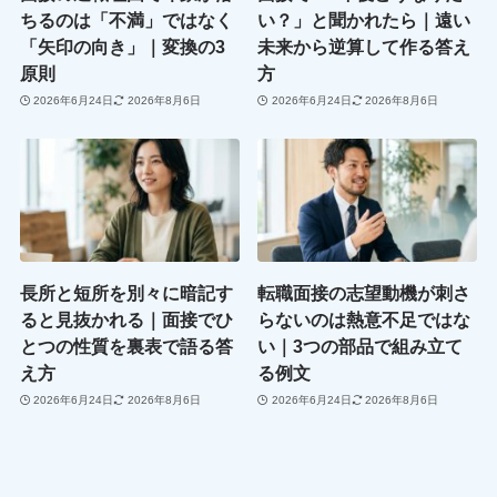
ちるのは「不満」ではなく
い？」と聞かれたら｜遠い
「矢印の向き」｜変換の3
未来から逆算して作る答え
原則
方
2026年6月24日
2026年8月6日
2026年6月24日
2026年8月6日
長所と短所を別々に暗記す
転職面接の志望動機が刺さ
ると見抜かれる｜面接でひ
らないのは熱意不足ではな
とつの性質を裏表で語る答
い｜3つの部品で組み立て
え方
る例文
2026年6月24日
2026年8月6日
2026年6月24日
2026年8月6日