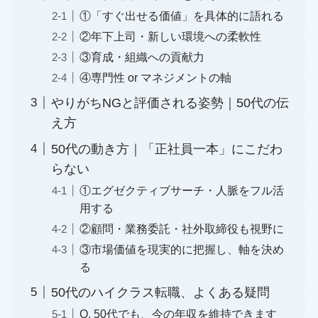
①「すぐ出せる価値」を具体的に語れる
②年下上司・新しい環境への柔軟性
③育成・組織への貢献力
④専門性 or マネジメントの軸
やりがちNGと評価される姿勢｜50代の伝
え方
50代の動き方｜「正社員一本」にこだわ
らない
①エグゼクティブサーチ・人脈をフル活
用する
②顧問・業務委託・社外取締役も視野に
③市場価値を現実的に把握し、軸を決め
る
50代のハイクラス転職、よくある疑問
Q. 50代でも、今の年収を維持できます