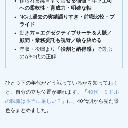
採られる鍵＝
すぐ出せる価値・年下上司
への柔軟性・育成力・明確な軸
NGは
過去の実績語りすぎ・前職比較・プ
ライド
動き方＝
エグゼクティブサーチ＆人脈／
顧問・業務委託も視野／軸を決める
年収・役職より
「役割と納得感」
で選ぶ
のが50代の正解
ひとつ下の年代がどう戦っているかを知っておく
と、自分の立ち位置が測れます。「
40代・ミドル
の転職は本当に厳しい？
」に、40代側から見た景
色をまとめました。