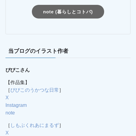
note (暮らしとコトバ)
当ブログのイラスト作者
ぴぴこさん
【作品集】
［
ぴぴこのうかつな日常
］
X
Instagram
note
［
しもぶくれあにまるず
］
X