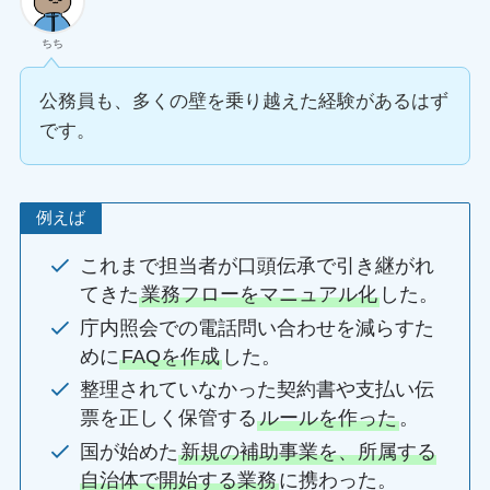
ちち
公務員も、多くの壁を乗り越えた経験があるはず
です。
例えば
これまで担当者が口頭伝承で引き継がれ
てきた
業務フローをマニュアル化
した。
庁内照会での電話問い合わせを減らすた
めに
FAQを作成
した。
整理されていなかった契約書や支払い伝
票を正しく保管する
ルールを作った
。
国が始めた
新規の補助事業を、所属する
自治体で開始する業務
に携わった。