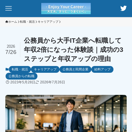
ホーム
転職・就活
キャリアアップ
公務員から大手IT企業へ転職して
2026
年収2倍になった体験談｜成功の3
7/26
ステップと年収アップの理由
転職・就活
キャリアアップ
公務員と民間企業
給料アップ
公務員からの転職
2023年5月28日
2026年7月26日