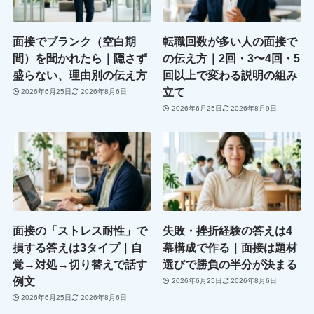
面接でブランク（空白期
転職回数が多い人の面接で
間）を聞かれたら｜隠さず
の伝え方｜2回・3〜4回・5
盛らない、理由別の伝え方
回以上で変わる説明の組み
立て
2026年6月25日
2026年8月6日
2026年6月25日
2026年8月9日
面接の「ストレス耐性」で
失敗・挫折経験の答えは4
損する答えは3タイプ｜自
幕構成で作る｜面接は題材
覚→対処→切り替えで話す
選びで勝負の半分が決まる
例文
2026年6月25日
2026年8月6日
2026年6月25日
2026年8月6日