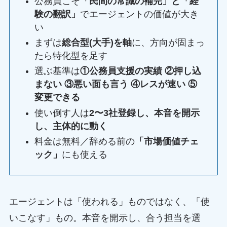
公務員こそ
「民間の常識の補完」と「経
験の翻訳」
でエージェントの価値が大き
い
まずは
総合型(大手)を軸
に、方向が固まっ
たら特化型を足す
選ぶ基準は
①公務員支援の実績 ②押し込
まない ③悪い面も言う ④レスが速い ⑤
変更できる
使い倒す人は
2〜3社登録し、本音を開示
し、主体的に動く
料金は無料／辞める前の
「市場価値チェ
ック」
にも使える
エージェントは「使われる」ものではなく、「使
いこなす」もの。本音を開示し、合う担当を選